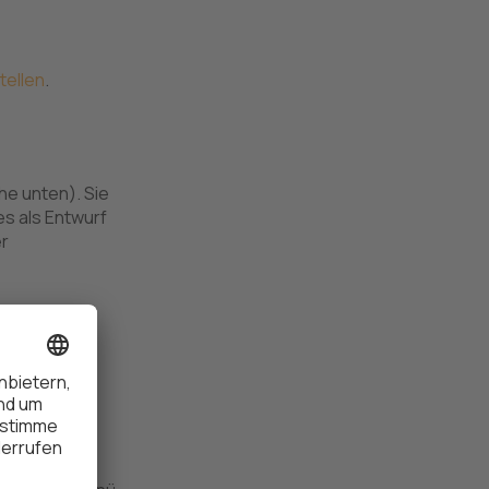
tellen
.
ehe unten). Sie
es als Entwurf
er
 neues
ü
Mit einem