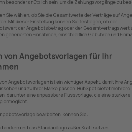
nn besonders nützlich sein, um die Zahlungsvorgänge zu bes
n Sie wählen, ob Sie die Gesamtwerte der Verträge auf Ang
n. Mit dieser Einstellung können Sie festlegen, ob der
tswert der Angebotsbetrag oder der Gesamtvertragswert sein
en generierten Einnahmen, einschließlich Gebühren und Einm
 von Angebotsvorlagen für Ihr
hmen
on Angebotsvorlagen ist ein wichtiger Aspekt, damit Ihre A
aussehen und zu Ihrer Marke passen. HubSpot bietet mehrere
n, darunter eine anpassbare Flussvorlage, die eine stärkere
g ermöglicht.
Angebotsvorlage bearbeiten, können Sie:
ld ändern und das Standardlogo außer Kraft setzen