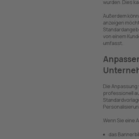
wurden. Dies ka
Außerdem könne
anzeigen möchte
Standardangebo
von einem Kund
umfasst.
Anpassen
Unterne
Die Anpassung v
professionell 
Standardvorlage
Personalisierun
Wenn Sie eine 
das Bannerbi