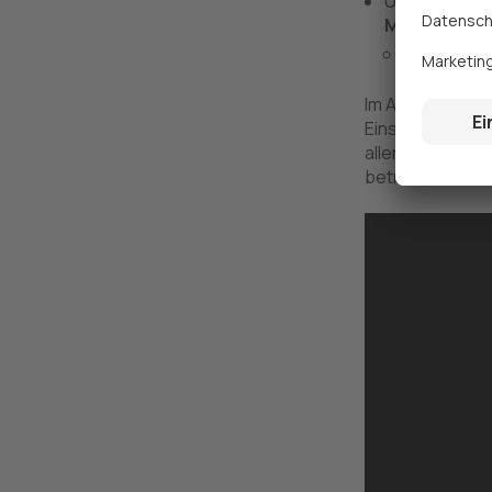
Um ein neues 
Mit einem G
Geben Sie 
Im Abschnitt An
Einstellungen t
aller Angebote 
betrachten.