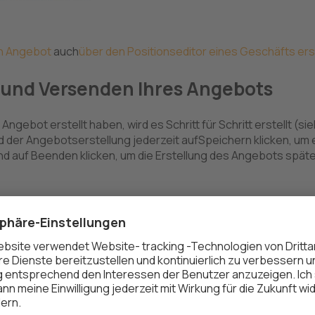
n Angebot
auch
über den Positionseditor eines Geschäfts ers
n und Versenden Ihres Angebots
Angebot erstellt haben, wird es Schritt für Schritt erstellt (si
 der Angebotserstellung
jederzeit
auf
Speichern
klicken, um 
nd auf
Beenden
klicken, um die Erstellung des Angebots spät
 Ihr Angebot mit einem neuen oder bestehenden Geschäft.
ot mit einem bestehenden Geschäft zu verknüpfen oder ein
das Angebot zu erstellen, klicken Sie auf das
Dropdown-Men
erknüpfen
und wählen Sie ein
bestehendes Geschäft
aus,