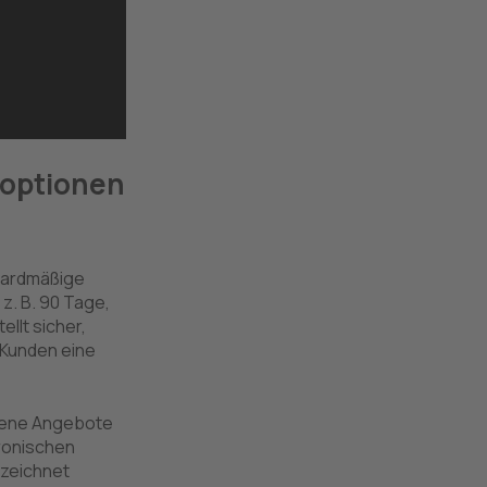
soptionen
ndardmäßige
z. B. 90 Tage,
llt sicher,
 Kunden eine
iesene Angebote
tronischen
rzeichnet