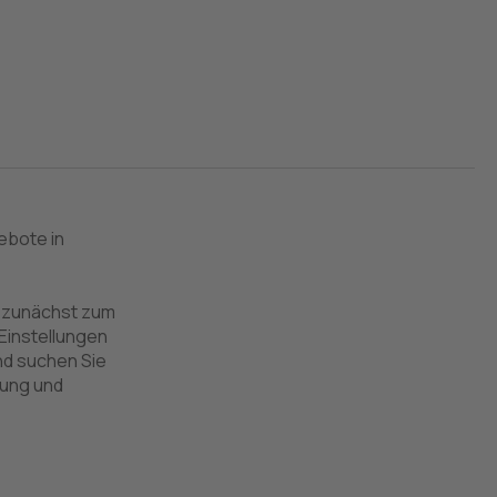
ebote in
e zunächst zum
Einstellungen
nd suchen Sie
llung und