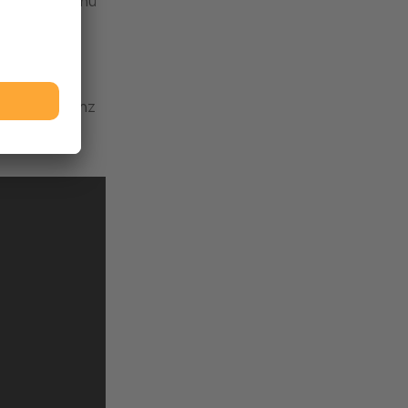
opdown-Menü
len
.
. Diese
 die Konsistenz
äher