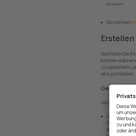
Sie können
ei
Erstelle
Nachdem Sie Ihr 
können während
zu speichern, u
abzuschließen.
Geschäft
Verknüpfen Sie
Um das Angeb
Geschäft für 
Geschäft v