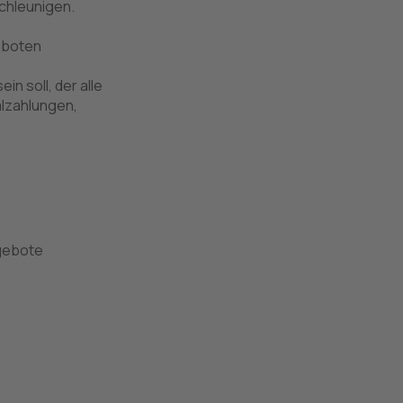
chleunigen.
eboten
 soll, der alle
alzahlungen,
ngebote