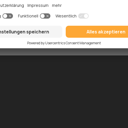
Geschäft für das Angebot zu erstellen, klicken Sie auf das
Dr
eschäft verknüpfen
und wählen Sie
Neues Geschäft erstel
im rechten Bereich die
Details
des
Geschäfts ein.
gebote können Sie mehrere wichtige Einstellungen festlegen
ragen dazu bei, Ihren Angebotsprozess zu rationalisieren und
zu gewährleisten. Als Nächstes werden wir einige von ihnen n