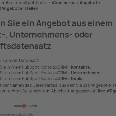
e in Ihrem HubSpot-Konto zu
Commerce
>
Angebote
.
f
Angebot erstellen
.
en Sie ein Angebot aus einem
t-, Unternehmens- oder
ftsdatensatz
e zu Ihrem Datensatz:
 Sie in Ihrem HubSpot-Konto zu
CRM
>
Kontakte
.
 Sie in Ihrem HubSpot-Konto zu
CRM
>
Unternehmen
.
 Sie in Ihrem HubSpot-Konto zu
CRM
>
Deals
.
uf den
Namen
des
Datensatzes, aus dem Sie das Angebot erst
 der rechten Seitenleiste im
Abschnitt
Angebote
auf
Hinzufüg